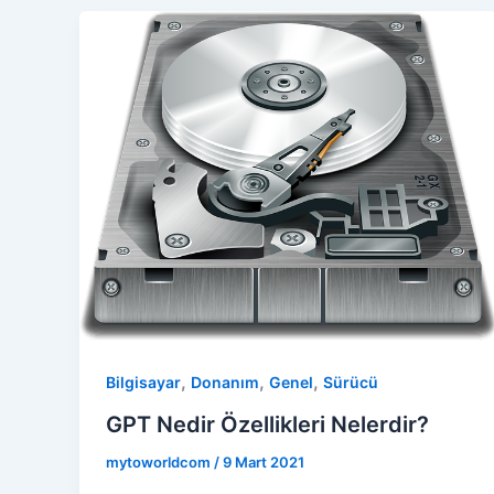
,
,
,
Bilgisayar
Donanım
Genel
Sürücü
GPT Nedir Özellikleri Nelerdir?
mytoworldcom
/
9 Mart 2021