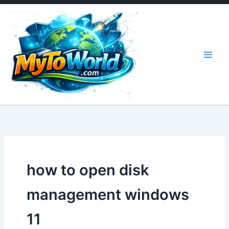
İçeriğe
atla
how to open disk
management windows
11