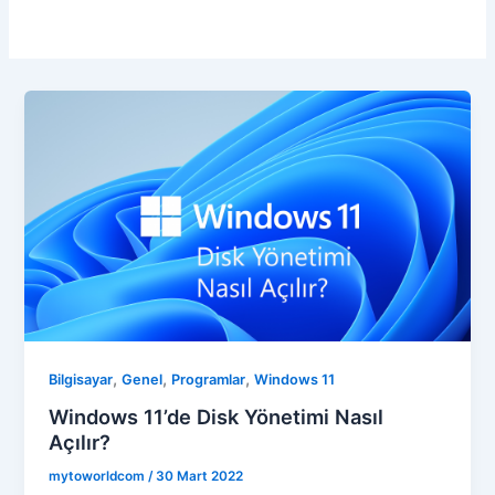
,
,
,
Bilgisayar
Genel
Programlar
Windows 11
Windows 11’de Disk Yönetimi Nasıl
Açılır?
mytoworldcom
/
30 Mart 2022