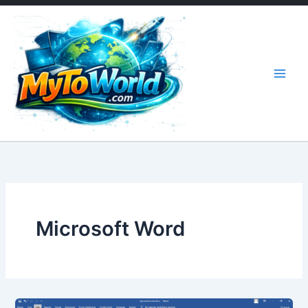
İçeriğe
atla
Microsoft Word