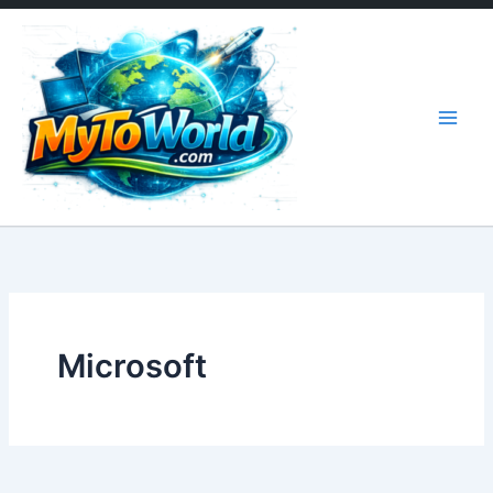
İçeriğe
atla
Microsoft