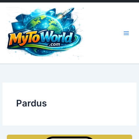
İçeriğe
atla
Pardus