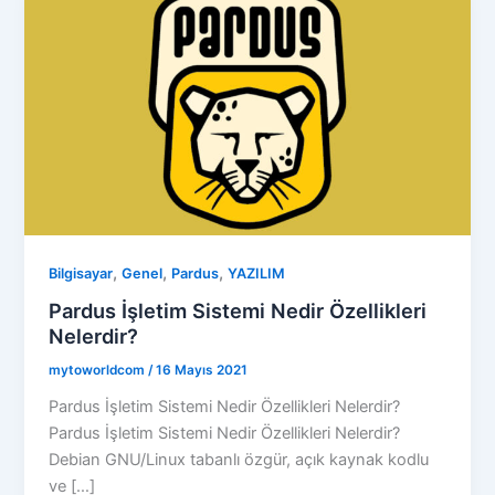
,
,
,
Bilgisayar
Genel
Pardus
YAZILIM
Pardus İşletim Sistemi Nedir Özellikleri
Nelerdir?
mytoworldcom
/
16 Mayıs 2021
Pardus İşletim Sistemi Nedir Özellikleri Nelerdir?
Pardus İşletim Sistemi Nedir Özellikleri Nelerdir?
Debian GNU/Linux tabanlı özgür, açık kaynak kodlu
ve […]