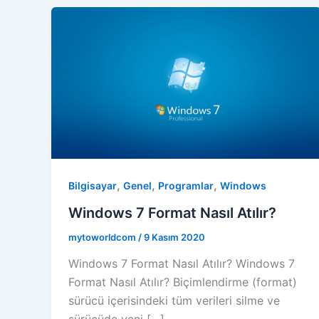
,
,
,
Bilgisayar
Genel
Programlar
Windows
Windows 7 Format Nasıl Atılır?
mytoworldcom
/
9 Kasım 2020
Windows 7 Format Nasıl Atılır? Windows 7
Format Nasıl Atılır? Biçimlendirme (format)
sürücü içerisindeki tüm verileri silme ve