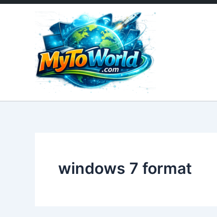
İçeriğe
atla
windows 7 format