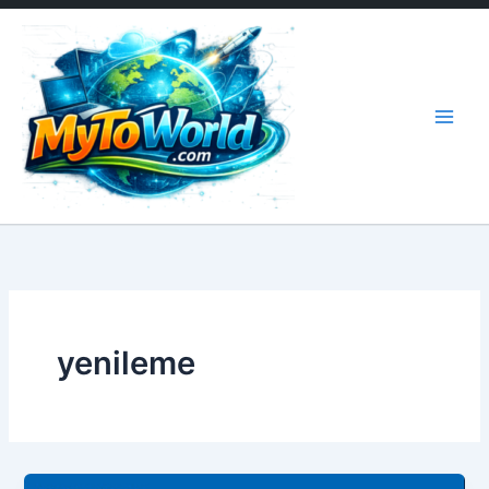
İçeriğe
atla
yenileme