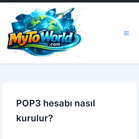
İçeriğe
atla
POP3 hesabı nasıl
kurulur?