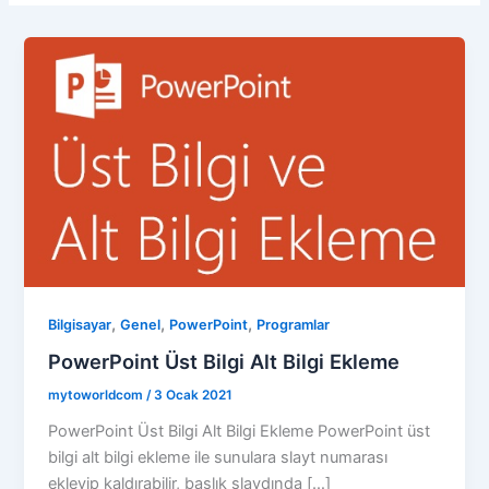
,
,
,
Bilgisayar
Genel
PowerPoint
Programlar
PowerPoint Üst Bilgi Alt Bilgi Ekleme
mytoworldcom
/
3 Ocak 2021
PowerPoint Üst Bilgi Alt Bilgi Ekleme PowerPoint üst
bilgi alt bilgi ekleme ile sunulara slayt numarası
ekleyip kaldırabilir, başlık slaydında […]