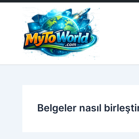
İçeriğe
atla
Belgeler nasıl birleştir